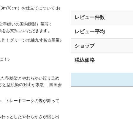
約3m78cm）お仕立てについて お
レビュー件数
完全手縫いの国内縫製）帯芯：
金額をお支払いいただきます。
レビュー平均
ん作！グリーン地紬九寸名古屋帯♪
ショップ
に！♪
税込価格
した型絵染とやわらかい絞り染め
さと型絵染の対比が素敵！ 国画会
や、トレードマークの蝶が舞って
ふわっとしたやわらかさが醸し出