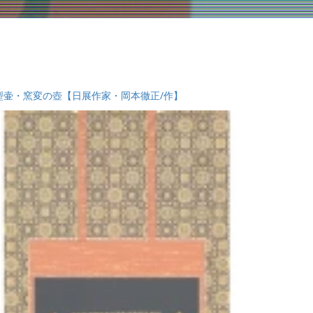
型壷・窯変の壺【日展作家・岡本徹正/作】