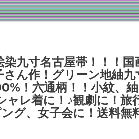
-型絵染九寸名古屋帯！！！国
子さん作！グリーン地紬九
100%！六通柄！！小紋、
シャレ着に！♪観劇に！旅
ピング、女子会に！送料無料