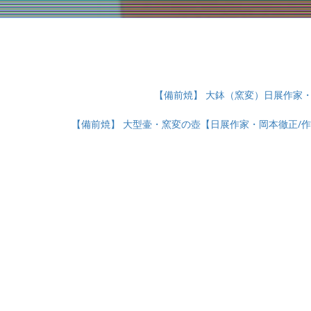
【備前焼】 大鉢（窯変）日展作家・
【備前焼】 大型壷・窯変の壺【日展作家・岡本徹正/