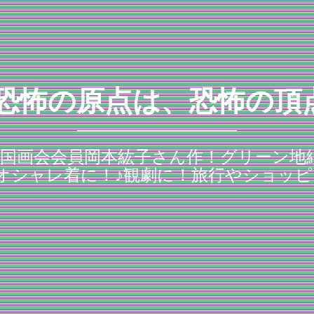
 恐怖の原点は、恐怖の頂
！国画会会員岡本紘子さん作！グリーン地紬
オシャレ着に！♪観劇に！旅行やショッピ