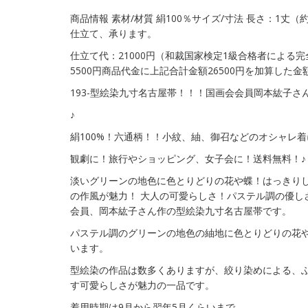
商品情報 素材/材質 絹100％サイズ/寸法 長さ：1丈（
仕立て、承ります。
仕立て代：21000円（和裁国家検定1級合格者による
5500円商品代金に上記合計金額26500円を加算した
193-型絵染九寸名古屋帯！！！国画会会員岡本紘子さ
♪
絹100%！六通柄！！小紋、紬、御召などのオシャレ着
観劇に！旅行やショッピング、女子会に！送料無料！♪
淡いグリーンの地色に色とりどりの花や蝶！はっきり
の作風が魅力！ 大人の可愛らしさ！パステル調の優し
会員、岡本紘子さん作の型絵染九寸名古屋帯です。
パステル調のグリーンの地色の紬地に色とりどりの花
います。
型絵染の作品は数多くありますが、絞り染めによる、
す可愛らしさが魅力の一品です。
着用時期は9月から翌年5月くらいまで。