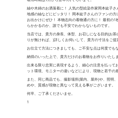
紬や木綿のお洒落着に！ 人気の型絵染作家岡本紘子さん
地感の紬などにピッタリ！ 岡本紘子さんのファンの方
お出かけにぜひ！ 本物志向の着物通の方に！ 最初の
らかかるのか、誰でも不安でわからないものです。
当店では、貴方の身長、体型、お召しになる目的(お茶の
りが無ければ、)詳しくお伺いして、貴方の寸法をご提
お仕立て方法につきましても、ご不安な点は何度でも
納得のいった上で、貴方だけのお着物をお作りいたし
出来る限り忠実に表現するよう、細心の注意を払って
ット環境、モニターの違いなどにより、現物と若干の
また、同じ商品でも、撮影場所(屋内、屋外)や、照明
めや、質感が現物と異なって見える事がございます。
何卒、ご了承くださいませ。
1