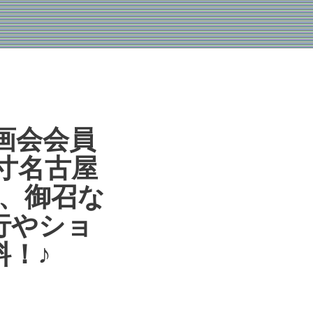
画会会員
寸名古屋
紬、御召な
行やショ
！♪