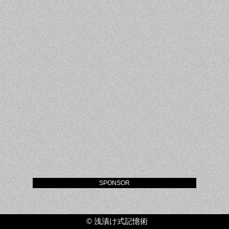
SPONSOR
©
浅漬け式記憶術