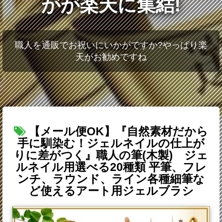
がが楽天に集結!
職人を通販でお祝いにいかがですか?やっぱり楽
天がお勧めですね
【メール便OK】『自然素材だから
手に馴染む！ジェルネイルの仕上が
りに差がつく』職人の筆(木製) ジェ
ルネイル用選べる20種類 平筆、フレ
ンチ、ラウンド、ライン各種細筆な
ど使えるアート用ジェルブラシ