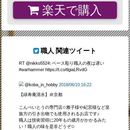
楽天で購入
職人
関連ツイート
RT @nikko5524: ベース彫り職人の夜は遅い
#warhammer https://t.co/tlgiaLRvdG
@koba_in_hobby
2018/06/10 16:22
【緑寿庵清水】＠京都
こんぺいとうの専門店✩雅子様や紀宮様など皇
族方の引き出物でも使用されるお店です♪
職人は技術習得に20年もの歳月がかかるみた
い！職人の味を是非どうぞ✩