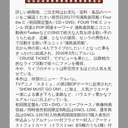
詳しい納期他、ご注文時はお支払・送料・返品のペー
ジをご確認ください発売日2017/7/5浦島坂田船 / Four
the C（初回限定盤A／CD＋DVD）FOUR THE C ジャ
ンル 邦楽J-POP 関連キーワード 浦島坂田船ニコニコ
動画やTwitterなどのSNSで絶大な人気を誇る歌い手の
うらたぬき、志麻、となりの坂田、センラの男性4人
で活動する歌い手ユニット”浦島坂田船”。
元から仲の良い4人でライブがしたい！となった事を
きっかけに結成され、2016年3月にアルバム
「CRUISE TICKET」でデビューを果たし、以降精力
的なライブ活動で徐々にファンを獲得。
今や、ライブのチケットは即完売するほどの人気を見
せている。
本作は、待望のニュー・アルバム。
TVアニメ「スタミュ」の第2期OPテーマに起用された
「SHOW MUST GO ON!!」に加え、人気クリエータ
ー達による書き下ろし楽曲など、バラエティ豊かなフ
ルアルバムに仕上がっている。
初回限定盤A／CD＋DVD／スリーブケース／映像特典
収録／同時発売初回限定B商品はGNCL-1266、通常商
品はGNCL-1267封入特典両国国技館2017購入者先行
申込みシリアルナンバー付フライヤー封入／アーティ
ストフォトカード（イラストver. 全5種のうち1種）付