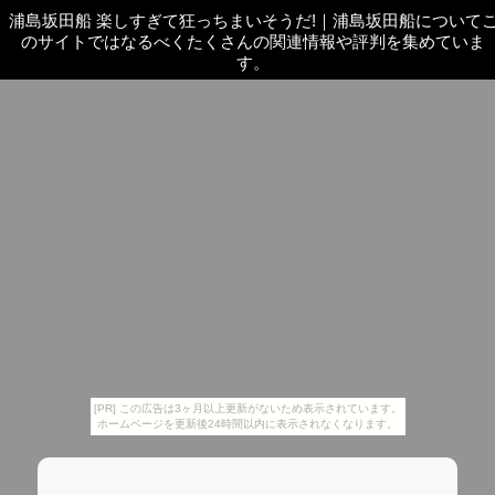
浦島坂田船 楽しすぎて狂っちまいそうだ!
｜
浦島坂田船について
のサイトではなるべくたくさんの関連情報や評判を集めていま
す。
[PR] この広告は3ヶ月以上更新がないため表示されています。
ホームページを更新後24時間以内に表示されなくなります。